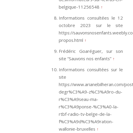
belgique-11256548
↑
Informations consultées le 12
octobre 2023 sur le site
https://sauvonsnosenfants.weebly.c
propos.html
↑
Frédéric Goaréguer, sur son
site “Sauvons nos enfants”
↑
Informations consultées sur le
site
https://www.arianebilheran.com/post
degr%C3%A9-z%C3%A9ro-du-
r%C3%A9seau-ma-
r%C3%A9ponse-%C3%A0-la-
rtbf-radio-tv-belge-de-la-
f%C3%A9d%C3%A9ration-
wallonie-bruxelles
↑