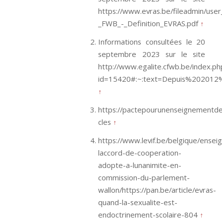
https://www.evras.be/fileadmin/use
_FWB_-_Definition_EVRAS.pdf
↑
Informations consultées le 20
septembre 2023 sur le site
http://www.egalite.cfwb.be/index.ph
id=15420#:~:text=Depuis%20201
↑
https://pactepourunenseignementdex
cles
↑
https://www.levif.be/belgique/ense
laccord-de-cooperation-
adopte-a-lunanimite-en-
commission-du-parlement-
wallon/https://pan.be/article/evras-
quand-la-sexualite-est-
endoctrinement-scolaire-804
↑