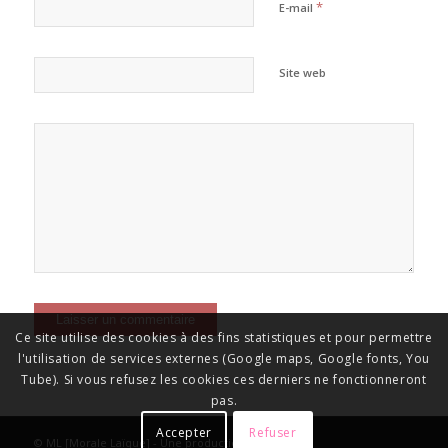
*
E-mail
Site web
Ce site utilise des cookies à des fins statistiques et pour permettre
l'utilisation de services externes (Google maps, Google fonts, You
Tube). Si vous refusez les cookies ces derniers ne fonctionneront
pas.
Accepter
Refuser
© ML [Morale Laïque] - Une production de la
FAML