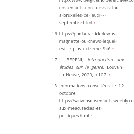
nos-enfants-non-a-evras-tous-
a-bruxelles-ce-jeudi-7-
septembre.html
↑
https://pan.be/article/levras-
magnette-ou-cnews-lequel-
est-le-plus-extreme-846
↑
L. BERENI,
Introduction aux
études sur le genre
, Louvain-
La-Neuve, 2020, p.107.
↑
Informations consultées le 12
octobre
https://sauvonsnosenfants.weebly.
aux-meacutedias-et-
politiques.html
↑