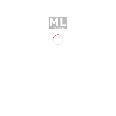
3 SEPTEMBRE 2022
Les hommes font dans la dentelle
3 SEPTEMBRE 2022
Travailleuses du sexe, toutes victime
?
TÉLÉCHARGEMENT
ML 216
926.64 KB
9
Télécha
downloads
...